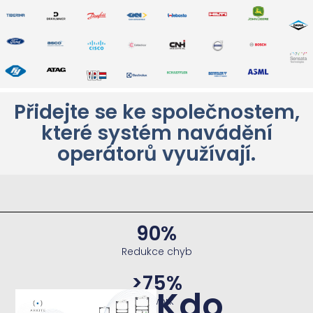
Přidejte se ke společnostem,
které systém navádění
operátorů využívají.
90
%
Redukce chyb
>
75
%
Kdo
Rework