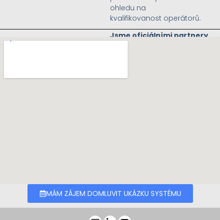
ohledu na
kvalifikovanost operátorů.
Jsme oficiálními partnery
systému ARKITE v České
republice
WEB
MÁM ZÁJEM DOMLUVIT UKÁZKU SYSTÉMU