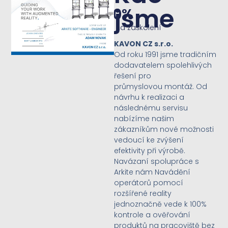
jsme
>
50
%
Úspora času na zaškolení
KAVON CZ s.r.o.
Od roku 1991 jsme tradičním
dodavatelem spolehlivých
řešení pro
průmyslovou montáž. Od
návrhu k realizaci a
následnému servisu
nabízíme našim
zákazníkům nové možnosti
vedoucí ke zvýšení
efektivity při výrobě.
Navázaní spolupráce s
Arkite nám Navádění
operátorů pomocí
rozšířené reality
jednoznačně vede k 100%
kontrole a ověřování
produktů na pracoviště bez