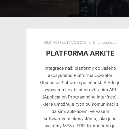
05.01.2026
od
KAVON
0
Uncategorized
PLATFORMA ARKITE
Integrace naší platformy do vašeho
ekosystému Platforma Operator
Guidance Platform společnosti Arkite je
vybavena flexibilním rozhraním API
(Application Programming Interface),
které umožňuje rychlou komunikaci s
dalšími aplikacemi ve vašem
softwarovém ekosystému, jako jsou
systémy MES a ERP. Kromě toho je