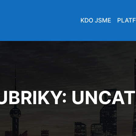
KDO JSME
PLATF
UBRIKY:
UNCAT